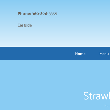
Skip
to
Phone: 360-896-3355
content
Eastside
Home
Menu
Strawb
Ho