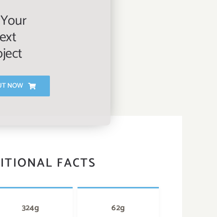
 Your
ext
oject
UT NOW
ITIONAL FACTS
324g
62g