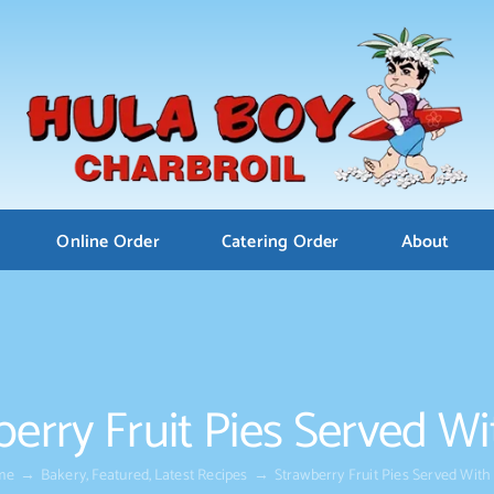
Online Order
Catering Order
About
erry Fruit Pies Served W
me
Bakery
Featured
Latest Recipes
Strawberry Fruit Pies Served With