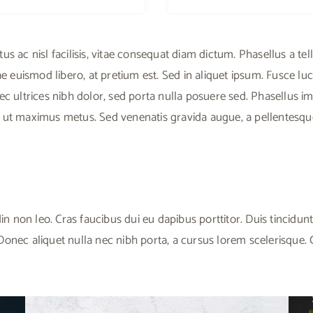
us ac nisl facilisis, vitae consequat diam dictum. Phasellus a t
tae euismod libero, at pretium est. Sed in aliquet ipsum. Fusce l
onec ultrices nibh dolor, sed porta nulla posuere sed. Phasellus im
a ut maximus metus. Sed venenatis gravida augue, a pellentesqu
in non leo. Cras faucibus dui eu dapibus porttitor. Duis tincidun
nec aliquet nulla nec nibh porta, a cursus lorem scelerisque. Cr