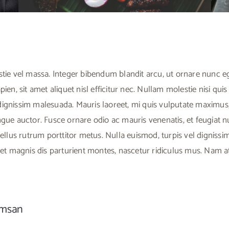
stie vel massa. Integer bibendum blandit arcu, ut ornare nunc eg
en, sit amet aliquet nisl efficitur nec. Nullam molestie nisi quis 
ignissim malesuada. Mauris laoreet, mi quis vulputate maximus, do
 auctor. Fusce ornare odio ac mauris venenatis, et feugiat nul
asellus rutrum porttitor metus. Nulla euismod, turpis vel dignis
s et magnis dis parturient montes, nascetur ridiculus mus. Nam a
umsan