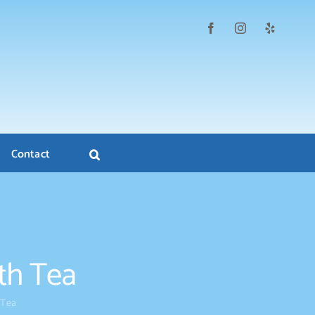
Contact
ith Tea
 Tea