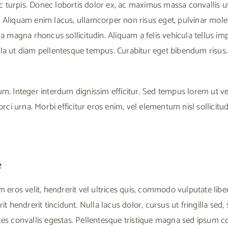
nec turpis. Donec lobortis dolor ex, ac maximus massa convallis ut
Aliquam enim lacus, ullamcorper non risus eget, pulvinar molesti
a magna rhoncus sollicitudin. Aliquam a felis vehicula tellus impe
e nulla ut diam pellentesque tempus. Curabitur eget bibendum ri
sum. Integer interdum dignissim efficitur. Sed tempus lorem ut 
orci urna. Morbi efficitur eros enim, vel elementum nisl sollicitud
e
m eros velit, hendrerit vel ultrices quis, commodo vulputate liber
it hendrerit tincidunt. Nulla lacus dolor, cursus ut fringilla sed
ces convallis egestas. Pellentesque tristique magna sed ipsum co